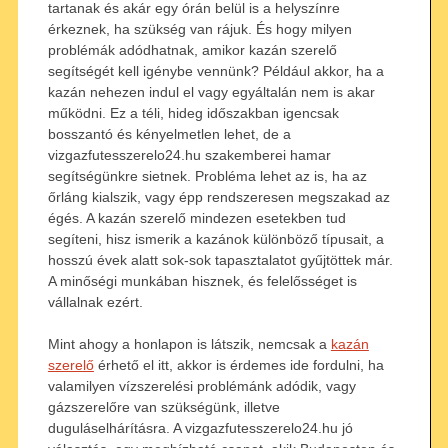
tartanak és akár egy órán belül is a helyszínre
érkeznek, ha szükség van rájuk. És hogy milyen
problémák adódhatnak, amikor kazán szerelő
segítségét kell igénybe vennünk? Például akkor, ha a
kazán nehezen indul el vagy egyáltalán nem is akar
működni. Ez a téli, hideg időszakban igencsak
bosszantó és kényelmetlen lehet, de a
vizgazfutesszerelo24.hu szakemberei hamar
segítségünkre sietnek. Probléma lehet az is, ha az
őrláng kialszik, vagy épp rendszeresen megszakad az
égés. A kazán szerelő mindezen esetekben tud
segíteni, hisz ismerik a kazánok különböző típusait, a
hosszú évek alatt sok-sok tapasztalatot gyűjtöttek már.
A minőségi munkában hisznek, és felelősséget is
vállalnak ezért.
Mint ahogy a honlapon is látszik, nemcsak a
kazán
szerelő
érhető el itt, akkor is érdemes ide fordulni, ha
valamilyen vízszerelési problémánk adódik, vagy
gázszerelőre van szükségünk, illetve
duguláselhárításra. A vizgazfutesszerelo24.hu jó