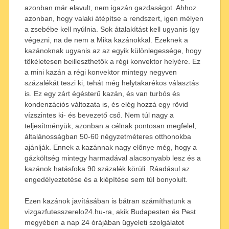
azonban már elavult, nem igazán gazdaságot. Ahhoz
azonban, hogy valaki átépítse a rendszert, igen mélyen
a zsebébe kell nyúlnia. Sok átalakítást kell ugyanis így
végezni, na de nem a Mika kazánokkal. Ezeknek a
kazánoknak ugyanis az az egyik különlegessége, hogy
tökéletesen beilleszthetők a régi konvektor helyére. Ez
a mini kazán a régi konvektor mintegy negyven
százalékát teszi ki, tehát még helytakarékos választás
is. Ez egy zárt égésterű kazán, és van turbós és
kondenzációs változata is, és elég hozzá egy rövid
vízszintes ki- és bevezető cső. Nem túl nagy a
teljesítményük, azonban a célnak pontosan megfelel,
általánosságban 50-60 négyzetméteres otthonokba
ajánlják. Ennek a kazánnak nagy előnye még, hogy a
gázköltség mintegy harmadával alacsonyabb lesz és a
kazánok hatásfoka 90 százalék körüli. Ráadásul az
engedélyeztetése és a kiépítése sem túl bonyolult.
Ezen kazánok javításában is bátran számíthatunk a
vizgazfutesszerelo24.hu-ra, akik Budapesten és Pest
megyében a nap 24 órájában ügyeleti szolgálatot