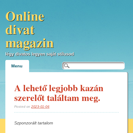
Online
divat
magazin
légy divatos legyen saját stílusod
Main menu
Skip to content
Menu
A lehető legjobb kazán
szerelőt találtam meg.
Posted on
2023-01-06
Szponzorált tartalom