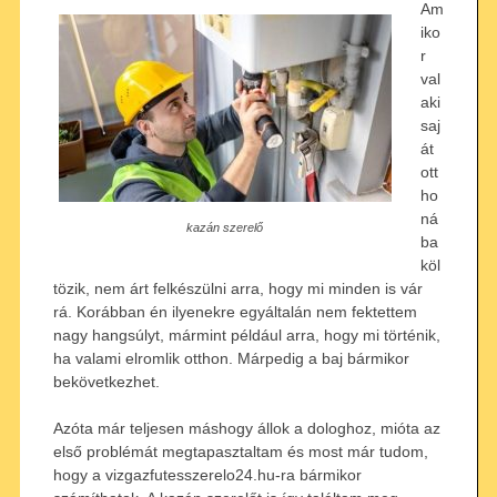
Am
iko
r
val
aki
saj
át
ott
ho
ná
kazán szerelő
ba
köl
tözik, nem árt felkészülni arra, hogy mi minden is vár
rá. Korábban én ilyenekre egyáltalán nem fektettem
nagy hangsúlyt, mármint például arra, hogy mi történik,
ha valami elromlik otthon. Márpedig a baj bármikor
bekövetkezhet.
Azóta már teljesen máshogy állok a dologhoz, mióta az
első problémát megtapasztaltam és most már tudom,
hogy a vizgazfutesszerelo24.hu-ra bármikor