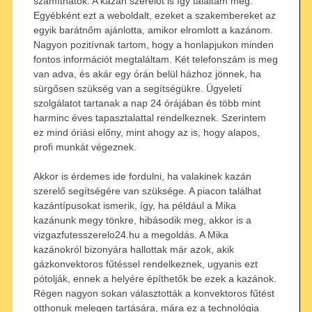
számíthatok. A kazán szerelőt is így találtam meg.
Egyébként ezt a weboldalt, ezeket a szakembereket az
egyik barátnőm ajánlotta, amikor elromlott a kazánom.
Nagyon pozitívnak tartom, hogy a honlapjukon minden
fontos információt megtaláltam. Két telefonszám is meg
van adva, és akár egy órán belül házhoz jönnek, ha
sürgősen szükség van a segítségükre. Ügyeleti
szolgálatot tartanak a nap 24 órájában és több mint
harminc éves tapasztalattal rendelkeznek. Szerintem
ez mind óriási előny, mint ahogy az is, hogy alapos,
profi munkát végeznek.
Akkor is érdemes ide fordulni, ha valakinek kazán
szerelő segítségére van szüksége. A piacon találhat
kazántípusokat ismerik, így, ha például a Mika
kazánunk megy tönkre, hibásodik meg, akkor is a
vizgazfutesszerelo24.hu a megoldás. A Mika
kazánokról bizonyára hallottak már azok, akik
gázkonvektoros fűtéssel rendelkeznek, ugyanis ezt
pótolják, ennek a helyére építhetők be ezek a kazánok.
Régen nagyon sokan választották a konvektoros fűtést
otthonuk melegen tartására, mára ez a technológia