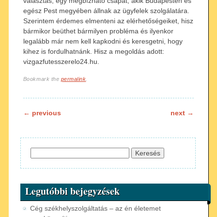
választás, egy megbízható csapat, akik Budapesten és
egész Pest megyében állnak az ügyfelek szolgálatára.
Szerintem érdemes elmenteni az elérhetőségeiket, hisz
bármikor beüthet bármilyen probléma és ilyenkor
legalább már nem kell kapkodni és keresgetni, hogy
kihez is fordulhatnánk. Hisz a megoldás adott:
vizgazfutesszerelo24.hu.
Bookmark the
permalink
.
Post navigation
←
previous
next
→
Keresés:
Legutóbbi bejegyzések
Cég székhelyszolgáltatás – az én életemet